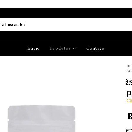
Início
Produtos
Contato
Iní
Ad
￼
p
Cl
R