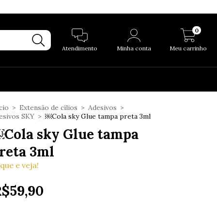
0
Atendimento
Minha conta
Meu carrinho
cio
>
Extensão de cílios
>
Adesivos
>
esivos SKY
>
￼Cola sky Glue tampa preta 3ml
Cola sky Glue tampa
reta 3ml
ique e veja!
$59,90