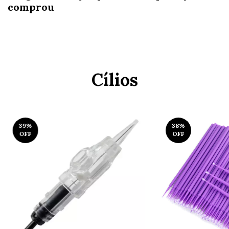
comprou
Cílios
39
%
38
%
OFF
OFF