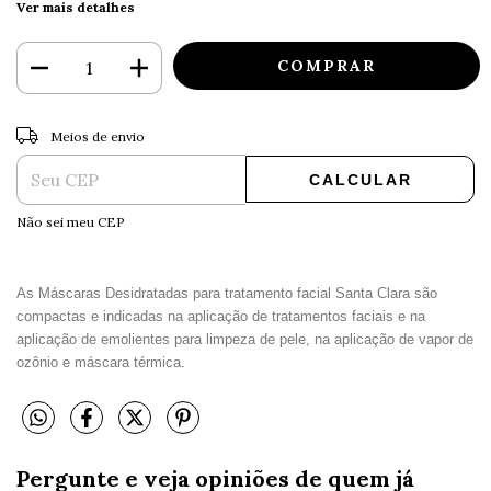
Ver mais detalhes
ALTERAR CEP
Entregas para o CEP:
Meios de envio
CALCULAR
Não sei meu CEP
As Máscaras Desidratadas para tratamento facial Santa Clara são
compactas e indicadas na aplicação de tratamentos faciais e na
aplicação de emolientes para limpeza de pele, na aplicação de vapor de
ozônio e máscara térmica.
Pergunte e veja opiniões de quem já