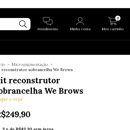
0
Atendimento
Minha conta
Meu carrinho
cio
>
Micropigmentação
>
t reconstrutor sobrancelha We Brows
it reconstrutor
obrancelha We Brows
ique e veja!
$249,90
3
x de
R$83,30
sem juros