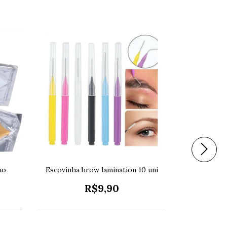
no
Escovinha brow lamination 10 uni
Filme pvc
R$9,90