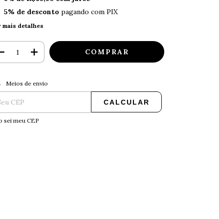
5% de desconto
pagando com PIX
r mais detalhes
ALTERAR CEP
regas para o CEP:
Meios de envio
CALCULAR
o sei meu CEP