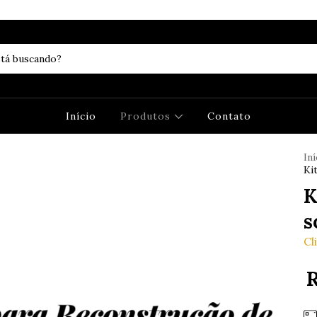
Início
Produtos
Contato
Iní
Ki
K
s
Cl
R