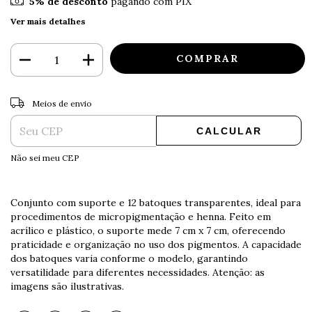
5% de desconto
pagando com PIX
Ver mais detalhes
ALTERAR CEP
Entregas para o CEP:
Meios de envio
CALCULAR
Não sei meu CEP
Conjunto com suporte e 12 batoques transparentes, ideal para
procedimentos de micropigmentação e henna. Feito em
acrílico e plástico, o suporte mede 7 cm x 7 cm, oferecendo
praticidade e organização no uso dos pigmentos. A capacidade
dos batoques varia conforme o modelo, garantindo
versatilidade para diferentes necessidades. Atenção: as
imagens são ilustrativas.