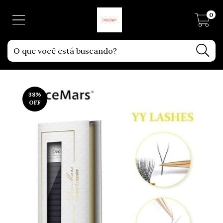
0
38
%
OFF