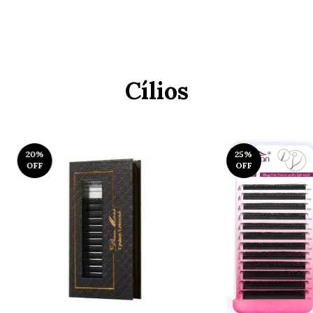
Cílios
20
%
25
%
OFF
OFF