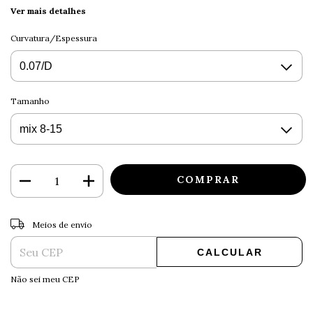
Ver mais detalhes
Curvatura/Espessura
Tamanho
ALTERAR CEP
Entregas para o CEP:
Meios de envio
CALCULAR
Não sei meu CEP