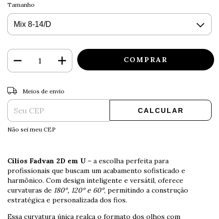
Tamanho
ALTERAR CEP
Entregas para o CEP:
Meios de envio
CALCULAR
Não sei meu CEP
Cílios Fadvan 2D em U
– a escolha perfeita para
profissionais que buscam um acabamento sofisticado e
harmônico. Com design inteligente e versátil, oferece
curvaturas de
180°, 120° e 60°
, permitindo a construção
estratégica e personalizada dos fios.
Essa curvatura única realça o formato dos olhos com