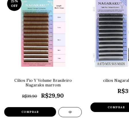
25
%
OFF
Cílios Fio Y Volume Brasileiro
cilios Nagarak
Nagaraku marrom
R$3
R$29,90
R$39,90
COMPRAR
COMPRAR