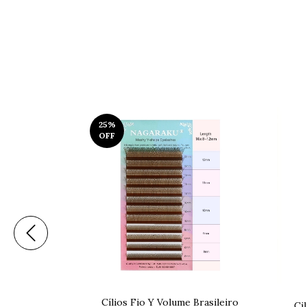
25
%
OFF
 Y volume
Cílios Fio Y Volume Brasileiro
Ci