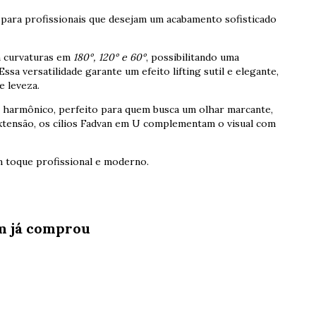
l para profissionais que desejam um acabamento sofisticado
m curvaturas em
180°, 120° e 60°
, possibilitando uma
ssa versatilidade garante um efeito lifting sutil e elegante,
e leveza.
harmônico, perfeito para quem busca um olhar marcante,
extensão, os cílios Fadvan em U complementam o visual com
m toque profissional e moderno.
m já comprou