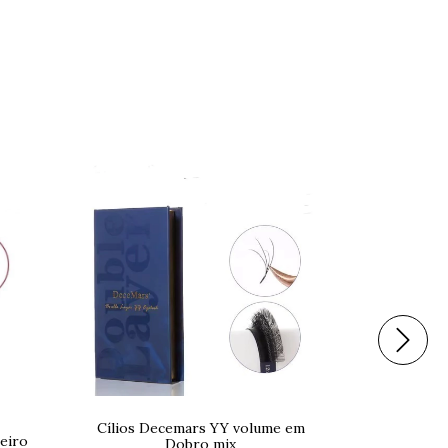
20
%
OFF
Cílios Decemars YY volume em
leiro
Cílios dec
Dobro mix