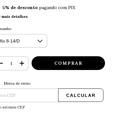
5% de desconto
pagando com PIX
r mais detalhes
manho
ALTERAR CEP
regas para o CEP:
Meios de envio
CALCULAR
o sei meu CEP