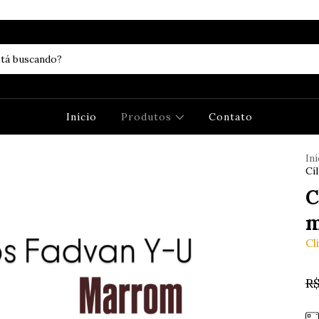
Início
Produtos
Contato
Iní
Cí
C
m
Cl
R