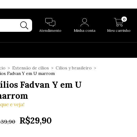
0
Atendimento
Minha conta
Meu carrinho
cio
>
Extensão de cílios
>
Cilios y brasileiro
>
lios Fadvan Y em U marrom
ílios Fadvan Y em U
arrom
ique e veja!
R$29,90
$39,90