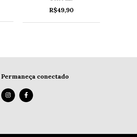
R$49,90
R$49,
Permaneça conectado