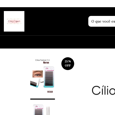
25
%
OFF