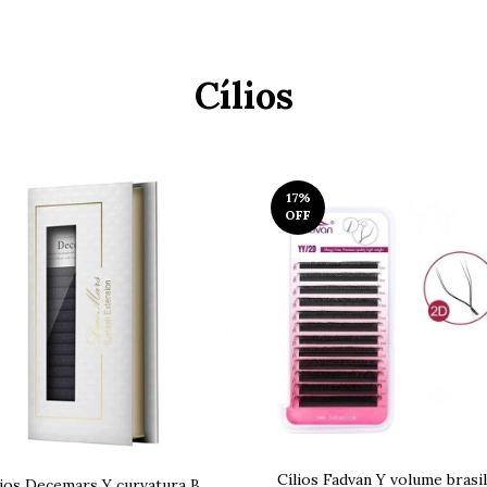
Cílios
17
%
OFF
Cílios Fadvan Y volume brasi
lios Decemars Y curvatura B