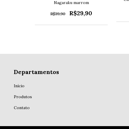
L
Nagaraku marrom
9,90
R$29,90
R$39,90
Departamentos
Início
Produtos
Contato